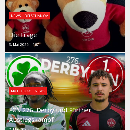
NEWS
BELSCHANOV
Die Frage
3. Mai 2026
167
MATCHDAY
NEWS
FCN 276. Derby und Fürther
Abstiegskampf
2. Mai 2026
120