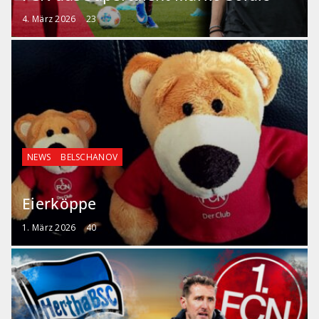
4. März 2026
23
NEWS
BELSCHANOV
Eierköppe
1. März 2026
40