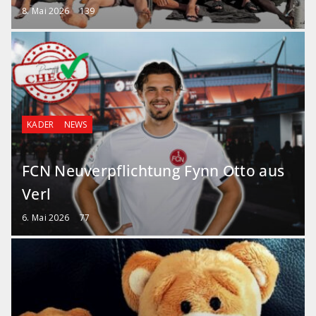
8. Mai 2026
139
KADER
NEWS
FCN Neuverpflichtung Fynn Otto aus
Verl
6. Mai 2026
77