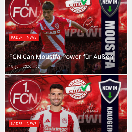
KADER
NEWS
FCN Can Moustfa Power für Außen
19. Juni 2026
67
KADER
NEWS