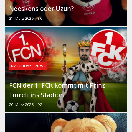
Neeskens oder Uzun?
21. März 2026
86
MATCHDAY
NEWS
FCN der 1. FCK kommt mit Prinz
Emreli ins Stadion
20. März 2026
92