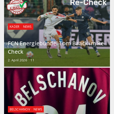
KADER
NEWS
FCN Energiebündel Tom Baack im Re-
Check
2. April 2026
11
BELSCHANOV
NEWS