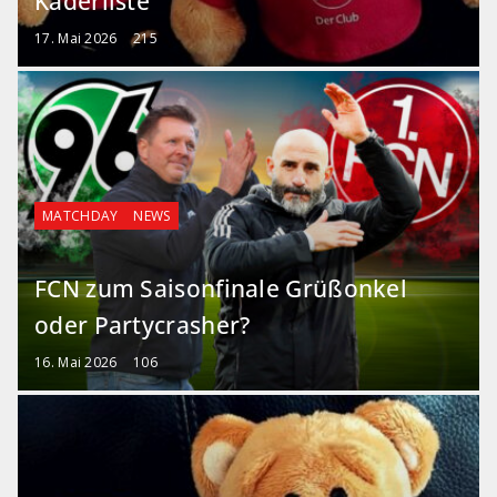
Kaderliste
17. Mai 2026
215
MATCHDAY
NEWS
FCN zum Saisonfinale Grüßonkel
oder Partycrasher?
16. Mai 2026
106