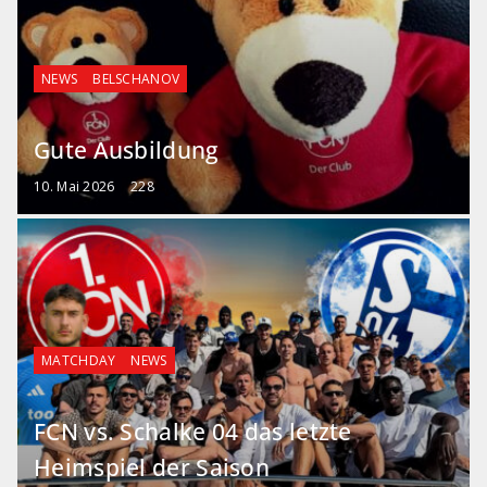
NEWS
BELSCHANOV
Gute Ausbildung
10. Mai 2026
228
MATCHDAY
NEWS
FCN vs. Schalke 04 das letzte
Heimspiel der Saison