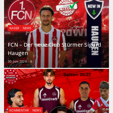
KADER
NEWS
FCN – Der neue Club Stürmer Sigurd
Haugen
30. Juni 2026
6
KOMMENTAR
NEWS