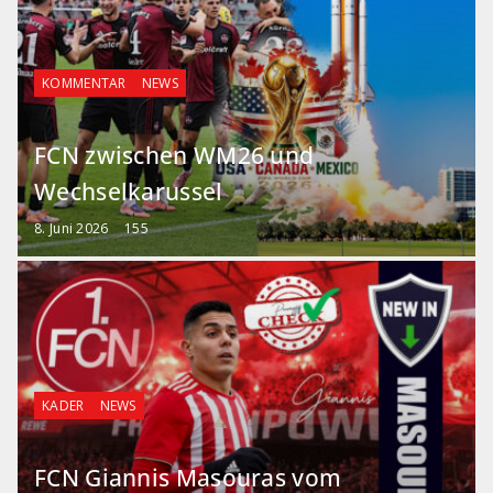
KOMMENTAR
NEWS
FCN zwischen WM26 und
Wechselkarussel
8. Juni 2026
155
KADER
NEWS
FCN Giannis Masouras vom