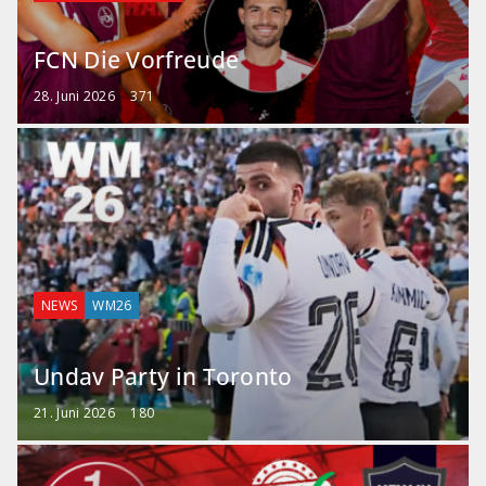
FCN Die Vorfreude
28. Juni 2026
371
NEWS
WM26
Undav Party in Toronto
21. Juni 2026
180