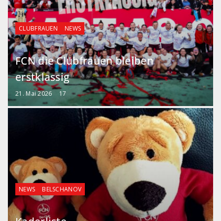
CLUBFRAUEN
NEWS
FCN die Clubfrauen bleiben
erstklassig
21. Mai 2026
17
NEWS
BELSCHANOV