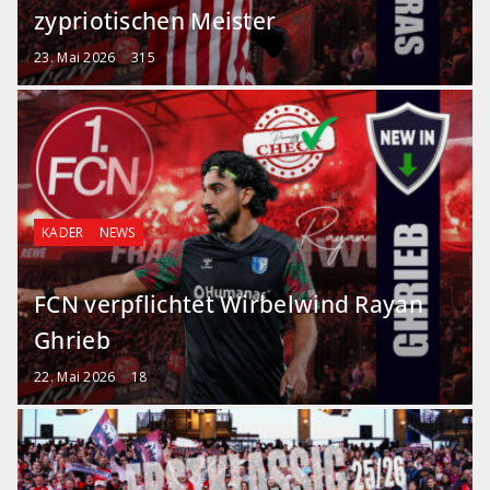
zypriotischen Meister
23. Mai 2026
315
KADER
NEWS
FCN verpflichtet Wirbelwind Rayan
Ghrieb
22. Mai 2026
18