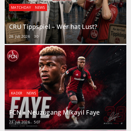
MATCHDAY
NEWS
CRU Tippspiel – Wer hat Lust?
28. Juli 2026
30
KADER
NEWS
FCN – Neuzugang Mikayil Faye
23. Juli 2026
507