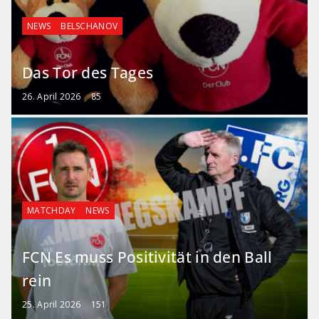
NEWS
BELSCHANOV
Das Tor des Tages
26. April 2026
85
MATCHDAY
NEWS
FCN Es muss Positivität in den Ball
rein
25. April 2026
151