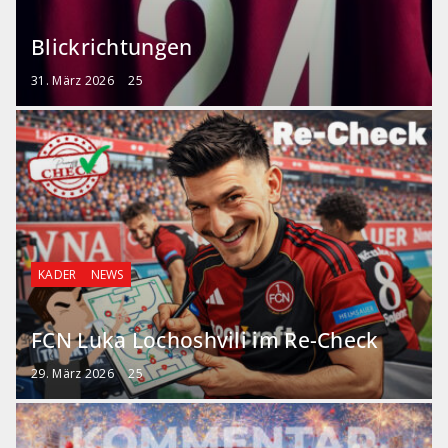
Blickrichtungen
31. März 2026
25
KADER
NEWS
FCN Luka Lochoshvili im Re-Check
29. März 2026
25