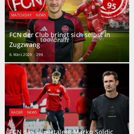
MATCHDAY
NEWS
FCN der Club bringt sich selbst in
Zugzwang
6. März 2026
299
KADER
NEWS
FCN das Supertalent Marko Soldic