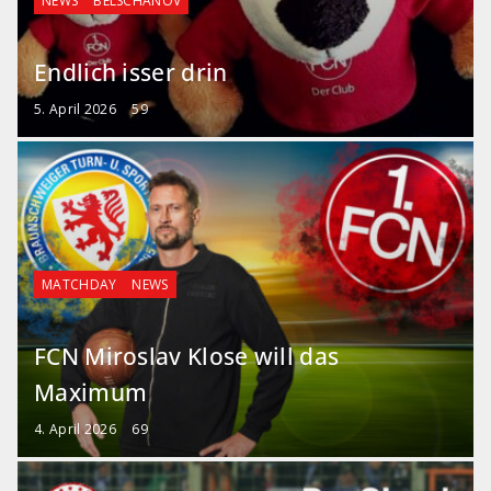
NEWS
BELSCHANOV
Endlich isser drin
5. April 2026
59
MATCHDAY
NEWS
FCN Miroslav Klose will das
Maximum
4. April 2026
69