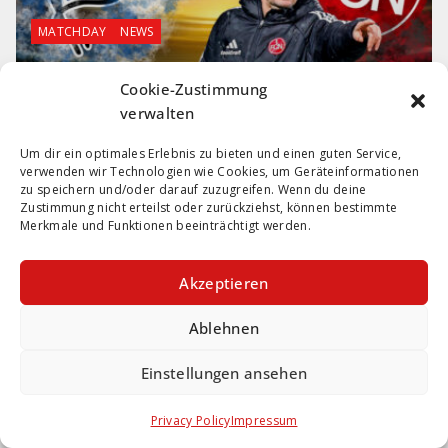
MATCHDAY
NEWS
Cookie-Zustimmung
FCN die Hinspiel Niederlage nagt
verwalten
noch immer
Um dir ein optimales Erlebnis zu bieten und einen guten Service,
28. Februar 2026
132
verwenden wir Technologien wie Cookies, um Geräteinformationen
zu speichern und/oder darauf zuzugreifen. Wenn du deine
Zustimmung nicht erteilst oder zurückziehst, können bestimmte
Merkmale und Funktionen beeinträchtigt werden.
Akzeptieren
Ablehnen
BELSCHANOV
NEWS
Einstellungen ansehen
Schlitten fahren
Privacy Policy
Impressum