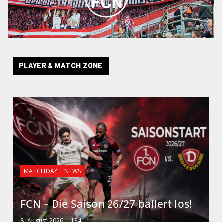
PLAYER & MATCH ZONE
MATCHDAY
NEWS
FCN – Die Saison 26/27 ballert los!
8. August 2026
134