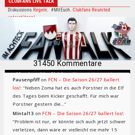
CLUBFANS LIVE TALK
Diskussions
Regeln
. #MitEuch.
Clubfans Reunited
unterstützen!
31450 Kommentare
++ Matchweek! + Clubfans
Tippspiel anmelden
++
Pausenpfiff
on
FCN – Die Saison 26/27 ballert
los!
: “
Neben Zoma hat es auch Porstner in die Elf
des Tages beim Kicker geschafft. Für mich war
Porstner gestern die…
”
Mintal13
on
FCN – Die Saison 26/27 ballert los!
:
“
Problem ist nur, er könnte sich auch jetzt schwer
verletzen, dann wäre er vielleicht nie mehr 15