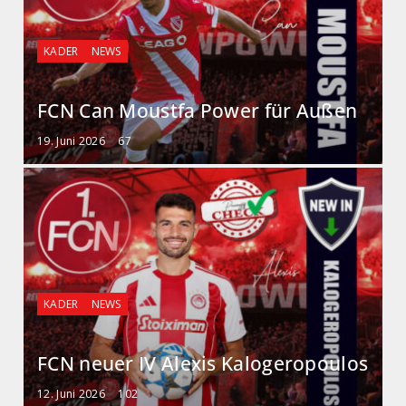
KADER
NEWS
FCN Can Moustfa Power für Außen
19. Juni 2026
67
KADER
NEWS
FCN neuer IV Alexis Kalogeropoulos
12. Juni 2026
102