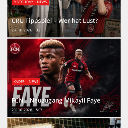
MATCHDAY
NEWS
CRU Tippspiel – Wer hat Lust?
28. Juli 2026
32
KADER
NEWS
FCN – Neuzugang Mikayil Faye
23. Juli 2026
507