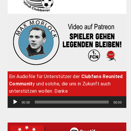
Ein Audiofile für Unterstützer der
Clubfans Reunited
Communit
y und solche, die uns in Zukunft auch
unterstützen wollen. Danke
Audio-
00:00
00:00
Player