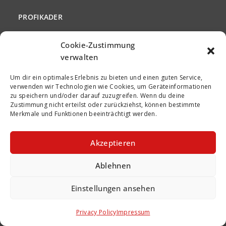
PROFIKADER
KOMMENTAR
Cookie-Zustimmung
verwalten
CLUBFRAUEN
Um dir ein optimales Erlebnis zu bieten und einen guten Service,
BELSCHANOV
verwenden wir Technologien wie Cookies, um Geräteinformationen
zu speichern und/oder darauf zuzugreifen. Wenn du deine
PRESSESPIEGEL
Zustimmung nicht erteilst oder zurückziehst, können bestimmte
Merkmale und Funktionen beeinträchtigt werden.
FCN KI TOOL
Akzeptieren
FANSHOP
Ablehnen
ÜBER UNS
ORGANISATION
Einstellungen ansehen
Privacy Policy
Impressum
FANCLUB