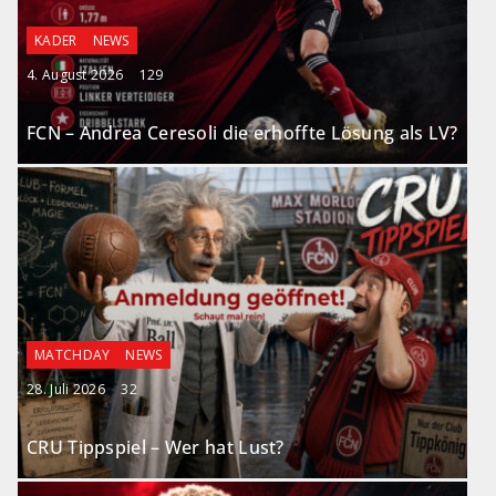
KADER
NEWS
4. August 2026
129
FCN – Andrea Ceresoli die erhoffte Lösung als LV?
MATCHDAY
NEWS
28. Juli 2026
32
CRU Tippspiel – Wer hat Lust?