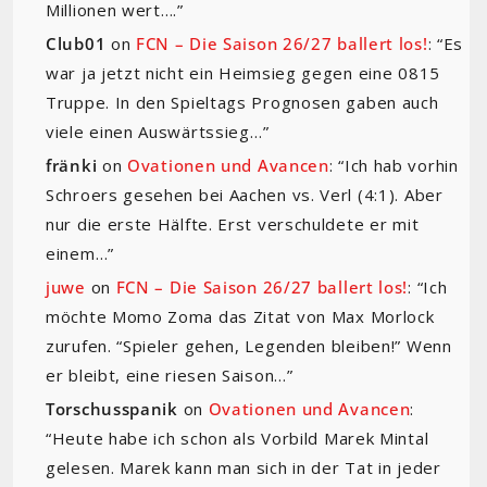
Millionen wert….
”
Club01
on
FCN – Die Saison 26/27 ballert los!
: “
Es
war ja jetzt nicht ein Heimsieg gegen eine 0815
Truppe. In den Spieltags Prognosen gaben auch
viele einen Auswärtssieg…
”
fränki
on
Ovationen und Avancen
: “
Ich hab vorhin
Schroers gesehen bei Aachen vs. Verl (4:1). Aber
nur die erste Hälfte. Erst verschuldete er mit
einem…
”
juwe
on
FCN – Die Saison 26/27 ballert los!
: “
Ich
möchte Momo Zoma das Zitat von Max Morlock
zurufen. “Spieler gehen, Legenden bleiben!” Wenn
er bleibt, eine riesen Saison…
”
Torschusspanik
on
Ovationen und Avancen
:
“
Heute habe ich schon als Vorbild Marek Mintal
gelesen. Marek kann man sich in der Tat in jeder