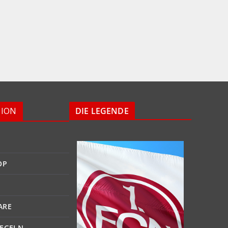
TION
DIE LEGENDE
OP
ARE
EGELN