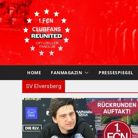
Skip
to
content
HOME
FANMAGAZIN
PRESSESPIEGEL
SV Elversberg