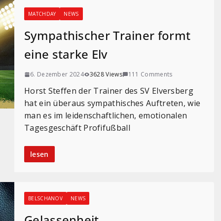
MATCHDAY
NEWS
Sympathischer Trainer formt
eine starke Elv
6. Dezember 2024
3628 Views
111 Comments
Horst Steffen der Trainer des SV Elversberg
hat ein überaus sympathisches Auftreten, wie
man es im leidenschaftlichen, emotionalen
Tagesgeschäft Profifußball
lesen
BELSCHANOV
NEWS
Gelassenheit