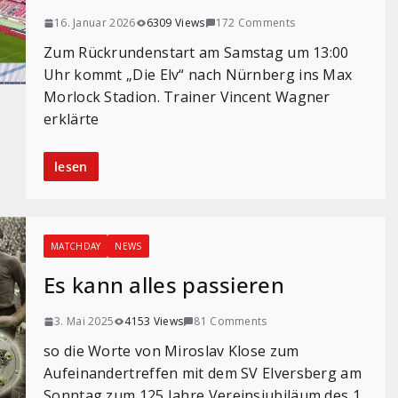
16. Januar 2026
6309 Views
172 Comments
Zum Rückrundenstart am Samstag um 13:00
Uhr kommt „Die Elv“ nach Nürnberg ins Max
Morlock Stadion. Trainer Vincent Wagner
erklärte
lesen
MATCHDAY
NEWS
Es kann alles passieren
3. Mai 2025
4153 Views
81 Comments
so die Worte von Miroslav Klose zum
Aufeinandertreffen mit dem SV Elversberg am
Sonntag zum 125 Jahre Vereinsjubiläum des 1.