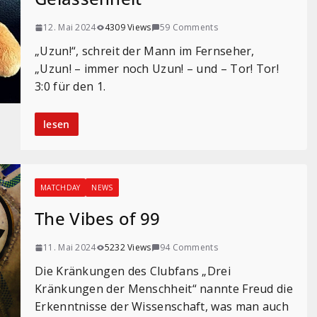
12. Mai 2024
4309 Views
59 Comments
„Uzun!“, schreit der Mann im Fernseher,
„Uzun! – immer noch Uzun! – und – Tor! Tor!
3:0 für den 1.
lesen
MATCHDAY
NEWS
The Vibes of 99
11. Mai 2024
5232 Views
94 Comments
Die Kränkungen des Clubfans „Drei
Kränkungen der Menschheit“ nannte Freud die
Erkenntnisse der Wissenschaft, was man auch