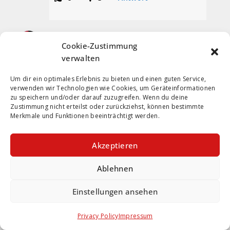
Torschusspanik
Cookie-Zustimmung
4. Mai 2025 um 14:44
Permalink
verwalten
Um dir ein optimales Erlebnis zu bieten und einen guten Service,
Du hättest ihn wahrscheinlich sicher
verwenden wir Technologien wie Cookies, um Geräteinformationen
gehabt
zu speichern und/oder darauf zuzugreifen. Wenn du deine
Zustimmung nicht erteilst oder zurückziehst, können bestimmte
2
4
Antwort
Merkmale und Funktionen beeinträchtigt werden.
Akzeptieren
Holli
Ablehnen
4. Mai 2025 um 14:43
Permalink
Einstellungen ansehen
NEIN!
Darf aber auch nicht da so alleine stehen –
Privacy Policy
Impressum
ganz schlecht verteidigt!