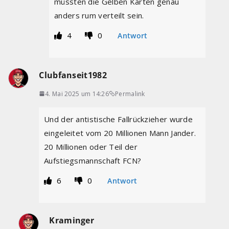
müssten die Gelben Karten genau
anders rum verteilt sein.
4
0
Antwort
Clubfanseit1982
4. Mai 2025 um 14:26
Permalink
Und der antistische Fallrückzieher wurde
eingeleitet vom 20 Millionen Mann Jander.
20 Millionen oder Teil der
Aufstiegsmannschaft FCN?
6
0
Antwort
Kraminger