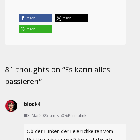
teilen
teilen
teilen
81 thoughts on “
Es kann alles
passieren
”
block4
3. Mai 2025 um 8:50
Permalink
Ob der Funken der Feierlichkeiten vom
Publikum überspringt? Juwe, da bin ich