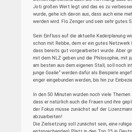
Joti großen Wert legt und das es zu verbesser
wurde, gehe ich davon aus, dass auch eine me
werden wird. Flo Zenger und sein sehr gutes S
Sein Einfluss auf die aktuelle Kaderplanung wi
schon mit Rebbe, dem er ein gutes Netzwerk 
dass bereits gut vorgearbeitet wurde. Aber g
mit dem NLZ geben und die Philosophie, mit j
am besten aus dem eigenen Stall, soll noch in
junge Goalie“ werden dafür als Beispiele ang
enger eingebunden werden, bis hin zur Einbezi
In den 50 Minuten wurden noch viele Themen a
dass er natürlich auch die Frauen und ihre gep
der Fokus müsse zunächst auf der Lizenzmannsch
abzuarbeiten!
Die Zielsetzung soll zunächst sein, eine ruhig
entsprechenden) Platz in den Top 25 in Deuts