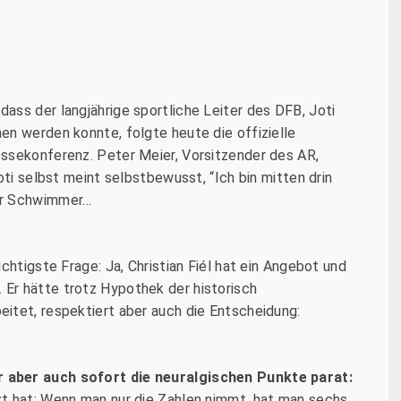
ass der langjährige sportliche Leiter des DFB, Joti
en werden konnte, folgte heute die offizielle
ssekonferenz. Peter Meier, Vorsitzender des AR,
oti selbst meint selbstbewusst, “Ich bin mitten drin
er Schwimmer…
chtigste Frage: Ja, Christian Fiél hat ein Angebot und
Er hätte trotz Hypothek der historisch
itet, respektiert aber auch die Entscheidung:
 aber auch sofort die neuralgischen Punkte parat:
t hat: Wenn man nur die Zahlen nimmt, hat man sechs