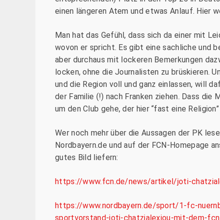
einen längeren Atem und etwas Anlauf. Hier w
Man hat das Gefühl, dass sich da einer mit Le
wovon er spricht. Es gibt eine sachliche un
aber durchaus mit lockeren Bemerkungen dazwi
locken, ohne die Journalisten zu brüskieren. Un
und die Region voll und ganz einlassen, will 
der Familie (!) nach Franken ziehen. Dass die 
um den Club gehe, der hier “fast eine Religion”
Wer noch mehr über die Aussagen der PK lesen w
Nordbayern.de und auf der FCN-Homepage ans 
gutes Bild liefern:
https://www.fcn.de/news/artikel/joti-chatzia
https://www.nordbayern.de/sport/1-fc-nuer
sportvorstand-joti-chatzialexiou-mit-dem-fc