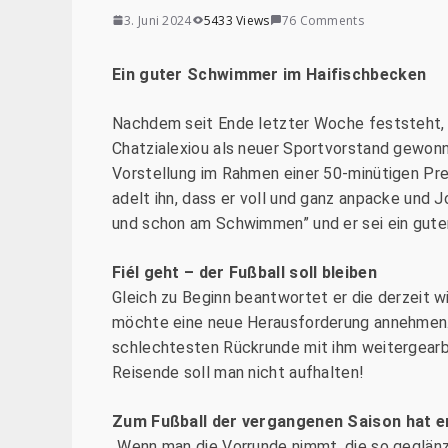
3. Juni 2024
5433 Views
76 Comments
Ein guter Schwimmer im Haifischbecken
Nachdem seit Ende letzter Woche feststeht, d
Chatzialexiou als neuer Sportvorstand gewonn
Vorstellung im Rahmen einer 50-minütigen Pre
adelt ihn, dass er voll und ganz anpacke und J
und schon am Schwimmen” und er sei ein gut
Fiél geht – der Fußball soll bleiben
Gleich zu Beginn beantwortet er die derzeit wi
möchte eine neue Herausforderung annehmen. 
schlechtesten Rückrunde mit ihm weitergearbe
Reisende soll man nicht aufhalten!
Zum Fußball der vergangenen Saison hat er
„Wenn man die Vorrunde nimmt, die so geglänz