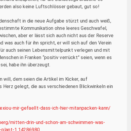
erden also keine Luftschlösser gebaut, gut so!
idenschaft in die neue Aufgabe stürzt und auch weiß,
d bestimmte Kommunikation ohne leeres Geschwafel,
schen, aber er lässt sich auch nicht aus der Reserve
d was auch für ihn spricht, er will sich auf den Verein
dafür auch seinen Lebensmittelpunkt verlegen und mit
Menschen in Franken “positiv verrückt” seien, wenn es
 sei, habe ihn überzeugt.
ill, dem seien die Artikel im Kicker, auf
Herz gelegt, die aus verschiedenen Blickwinkeln ein
lexiou-mir-gefaellt-dass-ich-hier-mitanpacken-kann/
nberg/mitten-drin-und-schon-am-schwimmen-was-
n-plant-1.14286980