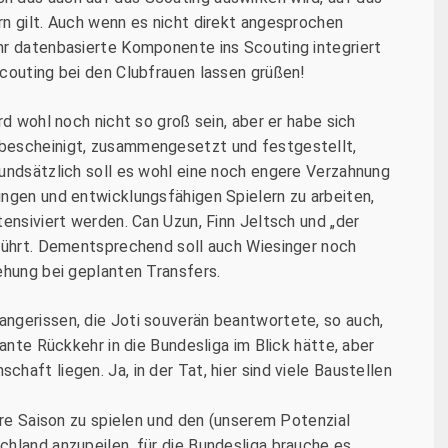
n gilt. Auch wenn es nicht direkt angesprochen
hr datenbasierte Komponente ins Scouting integriert
couting bei den Clubfrauen lassen grüßen!
rd wohl noch nicht so groß sein, aber er habe sich
bescheinigt, zusammengesetzt und festgestellt,
rundsätzlich soll es wohl eine noch engere Verzahnung
ungen und entwicklungsfähigen Spielern zu arbeiten,
tensiviert werden. Can Uzun, Finn Jeltsch und „der
eführt. Dementsprechend soll auch Wiesinger noch
ehung bei geplanten Transfers.
ngerissen, die Joti souverän beantwortete, so auch,
lante Rückkehr in die Bundesliga im Blick hätte, aber
aft liegen. Ja, in der Tat, hier sind viele Baustellen
ere Saison zu spielen und den (unserem Potenzial
chland anzupeilen, für die Bundesliga brauche es