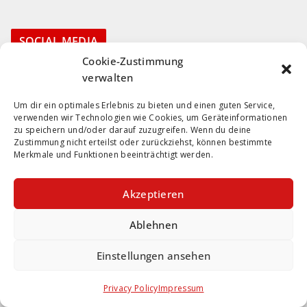
A
l
SOCIAL MEDIA
t
e
Cookie-Zustimmung
verwalten
r
n
Um dir ein optimales Erlebnis zu bieten und einen guten Service,
a
verwenden wir Technologien wie Cookies, um Geräteinformationen
zu speichern und/oder darauf zuzugreifen. Wenn du deine
t
Zustimmung nicht erteilst oder zurückziehst, können bestimmte
Dein Support
Merkmale und Funktionen beeinträchtigt werden.
i
v
Akzeptieren
e
:
Ablehnen
Einstellungen ansehen
Privacy Policy
Impressum