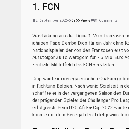
1. FCN
2. September 2025
6966 Views
91 Comments
Verstärkung aus der Ligue 1: Vom französische
jährigen Pape Demba Diop für ein Jahr ohne K
Nationalspieler, der von den Franzosen erst 
Aufsteiger Zulte Waregem für 7,5 Mio. Euro v
zentrale Mittelfeld des FCN verstärken.
Diop wurde im senegalesischen Ouakam gebor
in Richtung Belgien. Nach wenig Spielzeit in 
schaffte er in der vergangenen Saison den Du
der prägenden Spieler der Challenger Pro Leag
erfolgreich: Beim U20 Afrika-Cup 2023 wurde 
konnte mit dem Senegal den Titelgewinn feier