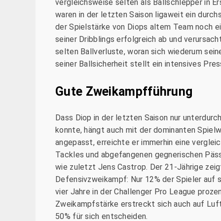
vergleichsweise selten als Ballschlepper in E
waren in der letzten Saison ligaweit ein durc
der Spielstärke von Diops altem Team noch ei
seiner Dribblings erfolgreich ab und verursac
selten Ballverluste, woran sich wiederum sei
seiner Ballsicherheit stellt ein intensives Pre
Gute Zweikampfführung
Dass Diop in der letzten Saison nur unterdurc
konnte, hängt auch mit der dominanten Spiel
angepasst, erreichte er immerhin eine verglei
Tackles und abgefangenen gegnerischen Päss
wie zuletzt Jens Castrop. Der 21-Jährige zei
Defensivzweikampf: Nur 12% der Spieler auf s
vier Jahre in der Challenger Pro League proze
Zweikampfstärke erstreckt sich auch auf Luftd
50% für sich entscheiden.