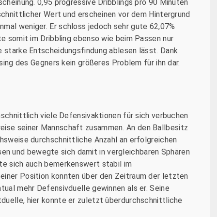
rscheinung. 0,95 progressive Dribblings pro 90 Minuten
hschnittlicher Wert und erscheinen vor dem Hintergrund
nmal weniger. Er schloss jedoch sehr gute 62,07%
hte somit im Dribbling ebenso wie beim Passen nur
ne starke Entscheidungsfindung ablesen lässt. Dank
ssing des Gegners kein größeres Problem für ihn dar.
hschnittlich viele Defensivaktionen für sich verbuchen
weise seiner Mannschaft zusammen. An den Ballbesitz
chsweise durchschnittliche Anzahl an erfolgreichen
en und bewegte sich damit in vergleichbaren Sphären
gte sich auch bemerkenswert stabil im
einer Position konnten über den Zeitraum der letzten
ntual mehr Defensivduelle gewinnen als er. Seine
uelle, hier konnte er zuletzt überdurchschnittliche