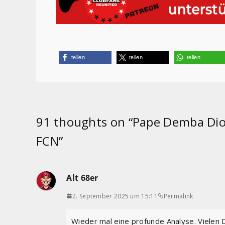
teilen
teilen
teilen
91 thoughts on “
Pape Demba Diop
FCN
”
Alt 68er
2. September 2025 um 15:11
Permalink
Wieder mal eine profunde Analyse. Vielen 