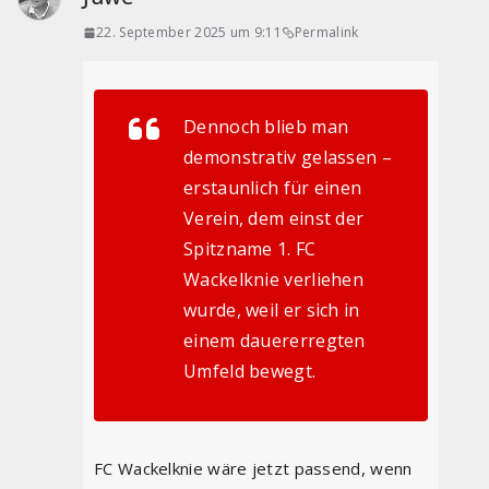
22. September 2025 um 9:11
Permalink
Dennoch blieb man
demonstrativ gelassen –
erstaunlich für einen
Verein, dem einst der
Spitzname 1. FC
Wackelknie verliehen
wurde, weil er sich in
einem dauererregten
Umfeld bewegt.
FC Wackelknie wäre jetzt passend, wenn