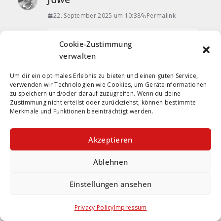
22. September 2025 um 10:38
Permalink
Ist mir auch aufgefallen. Gruber wirkte
Cookie-Zustimmung
wie ausgewechselt, fehler extrem
verwalten
minimiert und sehr wendig und
Um dir ein optimales Erlebnis zu bieten und einen guten Service,
ballsicher im Passspiel ein paar schöne
verwenden wir Technologien wie Cookies, um Geräteinformationen
Finten dabei als er eng gepresst
zu speichern und/oder darauf zuzugreifen. Wenn du deine
Zustimmung nicht erteilst oder zurückziehst, können bestimmte
wurde. Bei ihm sieht man, dass er in
Merkmale und Funktionen beeinträchtigt werden.
der Lage ist sich weiter zu entwickeln.
Ich glaube das Kapitänsamt trägt ihn
Akzeptieren
dabei, manche belastet sowas ihn
beflügelt es.
Ablehnen
Der 1. FC Nürnberg hat noch nie gegen
Einstellungen ansehen
eine Mannschaft mit Stefan Leitl als
Trainer gewonnen. Es wäre doch mehr
Privacy Policy
Impressum
als an der Zeit damit anzufangen! Habe