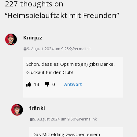
227 thoughts on
“
Heimspielauftakt mit Freunden
”
Knirpzz
9. August 2024 um 9:25
Permalink
Schön, dass es Optimist(en) gibt! Danke.
Glückauf für den Club!
13
0
Antwort
fränki
9. August 2024 um 9:50
Permalink
Das Mittelding zwischen einem