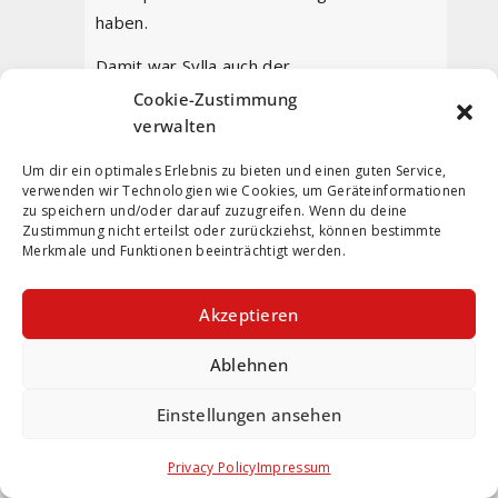
haben.
Damit war Sylla auch der…..
Cookie-Zustimmung
…..PINOLA KOMMT ZURÜCK.
verwalten
7
0
Antwort
Um dir ein optimales Erlebnis zu bieten und einen guten Service,
verwenden wir Technologien wie Cookies, um Geräteinformationen
zu speichern und/oder darauf zuzugreifen. Wenn du deine
Zustimmung nicht erteilst oder zurückziehst, können bestimmte
Mintal13
Merkmale und Funktionen beeinträchtigt werden.
9. August 2024 um 13:25
Permalink
Akzeptieren
Ich weine nie… außer wenn Pino
Ablehnen
heimkommt
14
0
Antwort
Einstellungen ansehen
Privacy Policy
Impressum
Torschusspanik