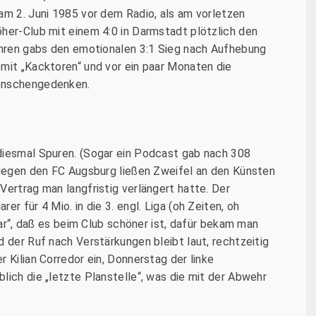
am 2. Juni 1985 vor dem Radio, als am vorletzen
her-Club mit einem 4:0 in Darmstadt plötzlich den
Jahren gabs den emotionalen 3:1 Sieg nach Aufhebung
 mit „Kacktoren“ und vor ein paar Monaten die
Menschengedenken.
diesmal Spuren. (Sogar ein Podcast gab nach 308
6 gegen den FC Augsburg ließen Zweifel an den Künsten
Vertrag man langfristig verlängert hatte. Der
r für 4 Mio. in die 3. engl. Liga (oh Zeiten, oh
klar“, daß es beim Club schöner ist, dafür bekam man
d der Ruf nach Verstärkungen bleibt laut, rechtzeitig
 Kilian Corredor ein, Donnerstag der linke
lich die „letzte Planstelle“, was die mit der Abwehr