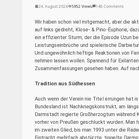
24. August 2024
5952 Views
148 Comments
Wir haben schon viel mitgemacht, aber die akt
auf links gedreht, Klose- & Pino-Euphorie, da
ein effizienter Sturm, der die Episode Uzun b
Leistungseinbrüche und spielerische Darbietun
Und ungewöhnlich heftige Reaktionen von Fan
nehmen lassen wollen. Spannend für Exilanten 
Zusammenfassungen gesehen haben. Auf nac
Tradition aus Südhessen
Auch wenn der Verein nie Titel errungen hat 
Bundesland ist Nachkriegskonstrukt, am läng
Darmstadt regierte Großherzogtum während Ka
vorher von Preußen geschluckt wurden. Man ha
im zweiten Glied, bis man 1993 unter die Räd
Eintracht mehrfach abstürzte, tingelte Darm