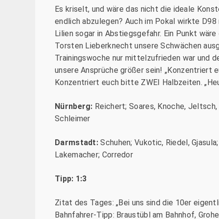
Es kriselt, und wäre das nicht die ideale Kons
endlich abzulegen? Auch im Pokal wirkte D98 
Lilien sogar in Abstiegsgefahr. Ein Punkt wäre
Torsten Lieberknecht unsere Schwächen ausge
Trainingswoche nur mittelzufrieden war und de
unsere Ansprüche größer sein! „Konzentriert eu
Konzentriert euch bitte ZWEI Halbzeiten. „He
Nürnberg:
Reichert; Soares, Knoche, Jeltsch, V
Schleimer
Darmstadt:
Schuhen; Vukotic, Riedel, Gjasula; 
Lakemacher; Corredor
Tipp: 1:3
Zitat des Tages: „Bei uns sind die 10er eigentli
Bahnfahrer-Tipp: Braustübl am Bahnhof, Groh