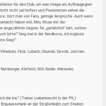
tellation für den Club, um sein Image als Aufbaugegner
nicht nicht sattelfest und Pessimisten sehen die
 o.k., hört man von Fans, geringe Ansprüche. Auch wenn
macht haben will, Miro Klose mit der
n angezählten Gegner für „gefährlich“ hält, sollten
ch bitte!“ hing mal in der Nordkurve, ich ergänze:
ute Sieg!“
illadsen; Flick, Lubach; Okunuki, Sevcik, Justvan;
Nürnberger, Klefisch, Will, Bader; Marseiler,
ch die 6er.“ (Trainer Lieberknecht in der PK.)
e Brauausschank an der Straßenbahn zum Stadion