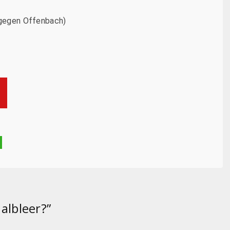
y gegen Offenbach)
Halbleer?
”