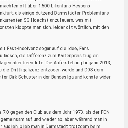
 machten oft über 1.500 Lilienfans Hessens
Frankfurt, als einige dutzend Darmstädter Problemfans
konkurrenten SG Hoechst anzufeuern, was mit
sten kloppte man sich, leider oft wörtlich, mit den
mit Fast-Insolvenz sogar auf die Idee, Fans
 lassen, die Differenz zum Kartenpreis trug ein
rlagen aber beendete. Die Auferstehung begann 2013,
s die Drittligalizenz entzogen wurde und D98 dem
ter Dirk Schuster in der Bundesliga und konnte wider
s 7:0 gegen den Club aus dem Jahr 1973, als der FCN
 gemeinsam auf und wieder ab, aber während man in
r auslieh, blieb man in Darmstadt trotzdem beim