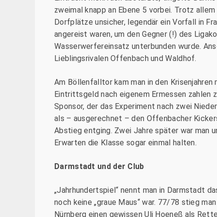
zweimal knapp an Ebene 5 vorbei. Trotz allem
Dorfplätze unsicher, legendär ein Vorfall in 
angereist waren, um den Gegner (!) des Liga
Wasserwerfereinsatz unterbunden wurde. Anson
Lieblingsrivalen Offenbach und Waldhof.
Am Böllenfalltor kam man in den Krisenjahren 
Eintrittsgeld nach eigenem Ermessen zahlen zu
Sponsor, der das Experiment nach zwei Niede
als – ausgerechnet – den Offenbacher Kicker
Abstieg entging. Zwei Jahre später war man un
Erwarten die Klasse sogar einmal halten.
Darmstadt und der Club
„Jahrhundertspiel“ nennt man in Darmstadt da
noch keine „graue Maus“ war. 77/78 stieg man
Nürnberg einen gewissen Uli Hoeneß als Rette