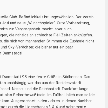
uelle Club-Befindlichkeit ist ungewöhnlich. Der Verein
zu Joti und neue „Wunschspieler“. Gute Vorbereitung,
ereits zur Vergangenheit macht, aber auch
gen, die nahtlos an schlechte Fiél-Zeiten anknüpfen.
s, die sich von mahnenden Stimmen die Euphorie nicht
und Sky-Verächter, die bisher nur ein paar
h Darmstadt!
ist Darmstadt 98 eine feste Größe in Südhessen. Das
sten unabhängig war das aus der Residenzstadt
ssel, Nassau und die Reichsstadt Frankfurt lange
t also Selbstbewußtsein. Im Fußball blieb man solide
er kam. Ausgerechnet in den Jahren, in denen Nachbar
stadt durch die Ligenebenen 3 & 4 und schrammte