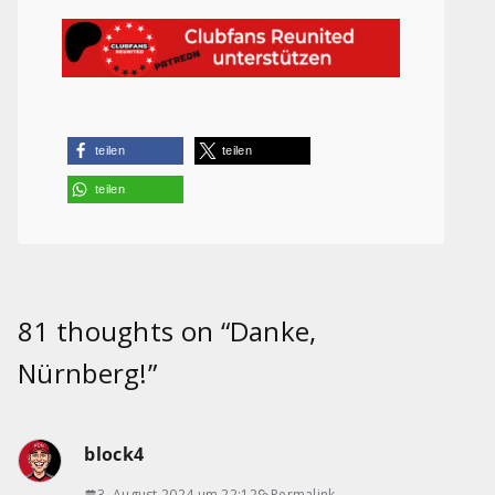
teilen
teilen
teilen
81 thoughts on “
Danke,
Nürnberg!
”
block4
3. August 2024 um 22:12
Permalink