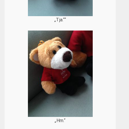
„Tja.““
„Hm.“