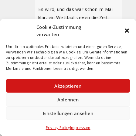
Es wird, und das war schon im Mai
klar, ein Wettlauf gegen die Zeit.
Denn ohne baldige Erfolgserlebnisse
Cookie-Zustimmung
wird nichts entstehen. Wir können
verwalten
unseren Beitrag leisten, indem wir
Um dir ein optimales Erlebnis zu bieten und einen guten Service,
Ruhe bewahren.
verwenden wir Technologien wie Cookies, um Geräteinformationen
zu speichern und/oder darauf zuzugreifen. Wenn du deine
23
4
Zustimmung nicht erteilst oder zurückziehst, können bestimmte
Merkmale und Funktionen beeinträchtigt werden.
Torschusspanik
Akzeptieren
4. August 2024 um 11:54
Permalink
Ablehnen
Das Problem war etwas hausgemacht.
Einstellungen ansehen
Zum einen die gute Vorbereitungsspiele
Privacy Policy
Impressum
und Siege auch gegen große