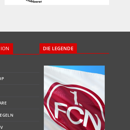
TION
DIE LEGENDE
OP
ARE
EGELN
IV