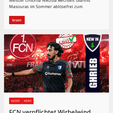
Meister Omonia Nikosia wechselt Giannis
Masouras im Sommer ablösefrei zum
lesen
KADER
NEWS
FCN verpflichtet Wirbelwind